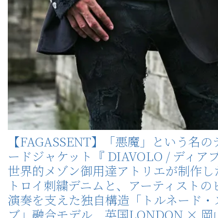
【FAGASSENT】「悪魔」という名の
ードジャケット『 DIAVOLO / ディア
世界的メゾン御用達アトリエが制作し
トロイ刺繍デニムと、アーティストの
演奏を支えた独自構造「トルネード・
ブ」融合モデル 英国LONDON × 岡