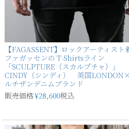
【FAGASSENT】ロックアーティスト
ファガッセンの T-Shirtsライン
「SCULPTURE（スカルプチャ）」
CINDY（シンディ） 英国LONDON
ルチザンデニムブランド
販売価格
¥
28,600
税込