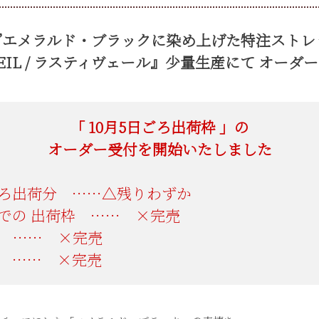
”エメラルド・ブラックに染め上げた
特注ストレ
VEIL / ラスティヴェール』
少量生産にて オーダ
「
ごろ出荷枠 」の
オーダー受付を開始いたしました
ろ出荷分 ……△残りわずか