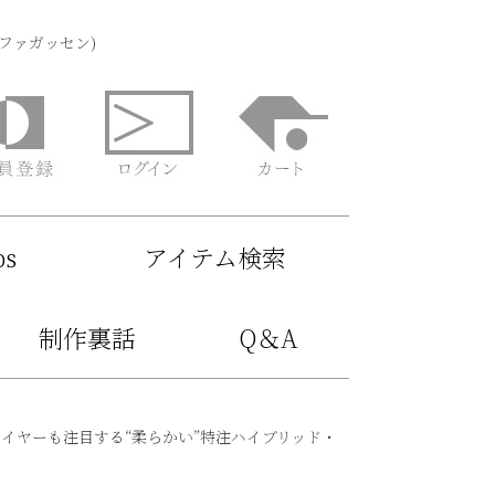
(ファガッセン)
ps
アイテム検索
制作裏話
Q＆A
流バイヤーも注目する“柔らかい”特注ハイブリッド・