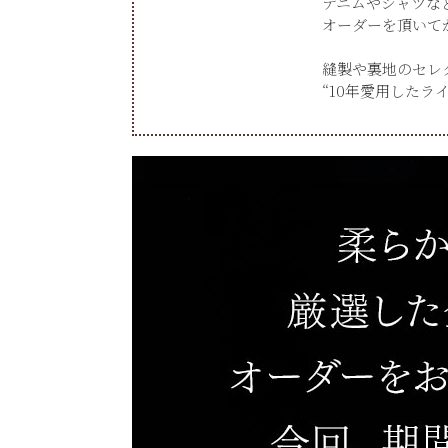
デニムやシャツな
オーダーを頂いて
縫製や裏地のセレ
“10年愛用した