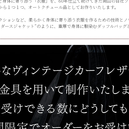
ど身体に寄り添う「衣服」を、60年仕立て続けてきた岡山の自社フ
から１つ１つ、オートクチュール品としてお作りいたします。
クションなど、柔らかく身体に寄り添う衣服を作るための技術とノ
ライダースジャケット”のように、重厚で身体に馴染むダッフルバッグ