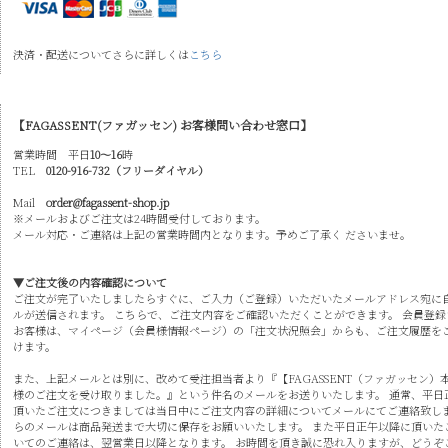
決済・配送についてさらに詳しくは
こちら
【FAGASSENT(ファガッセン) お客様問い合わせ窓口】
営業時間 平日
10～16
時
TEL
0120-916-732（フリーダイヤル）
Mail
order@fagassent-shop.jp
※メールおよびご注文は24時間受付しております。
メール対応・ご連絡は上記の営業時間内となります。予めご了承く ださいませ。
▼ご注文後の内容確認について
ご注文が完了いたしましたらすぐに、ご入力（ご登録）いただいたメールアドレス宛に
ルが送信されます。 こちらで、ご注文内容をご確認いただくことができます。 会員登録
お客様は、マイページ（会員様情報ページ）の「注文状況照会」からも、ご注文履歴を
けます。
また、上記メールとは別に、改めて受注担当者より『【FAGASSENT（ファガッセン）
様のご注文を受け取りました。』という件名のメールをお送りいたします。 通常、平日
頂いたご注文につきましては当日中にご注文内容の詳細についてメールにてご連絡致しま
らのメールは商品発送まで大切に保存をお願いいたします。 また平日正午以降に頂いた
いてのご連絡は、翌営業日以降となります。 お時間を頂き誠に恐れ入りますが、どうぞ