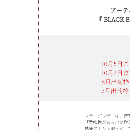
アーテ
『 BLACK 
ご
ステージレザーは、特
「柔軟性があるのに耐
熟練のミシン職人が、